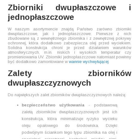
Zbiorniki dwupłaszczowe i
jednopłaszczowe
W naszym asortymencie znajdą Państwo zarówno zbiorniki
dwupłaszczowe, jak i jednopłaszczowe. Pierwsze z nich
zbudowane są z wewnętrznego zbiornika i z zewnętrznej pokrywy
ochronnej, która dodatkowo zabezpiecza olej przed wyciekiem.
Solidna konstrukcja chroni je przed działaniem warunków
atmosferycznych, m.in. niskich i wysokich temperatur czy
promieniowania UV. Zbiorniki jednopłaszczowe natomiast powinny
być dodatkowo zamontowane w
wannie wychwytującej
.
Zalety zbiorników
dwupłaszczyznowych
Do największych zalet zbiorników dwupłaszczyznowych należą:
bezpieczeństwo użytkowania
- podstawową
zaletą zbiorników dwupłaszczyznowych jest ich
konstrukcja, która minimalizuje ryzyko wycieku
oleju opałowego do środowiska. Dzięki
podwójnym ściankom tego typu zbiornika na olej i