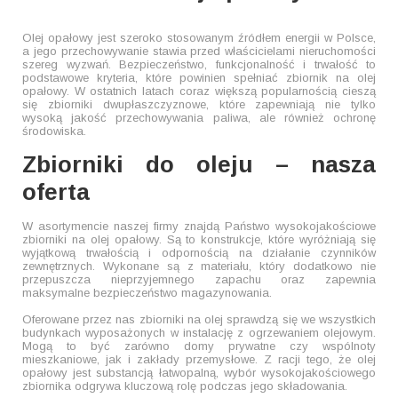
Olej opałowy jest szeroko stosowanym źródłem energii w Polsce,
a jego przechowywanie stawia przed właścicielami nieruchomości
szereg wyzwań. Bezpieczeństwo, funkcjonalność i trwałość to
podstawowe kryteria, które powinien spełniać zbiornik na olej
opałowy. W ostatnich latach coraz większą popularnością cieszą
się zbiorniki dwupłaszczyznowe, które zapewniają nie tylko
wysoką jakość przechowywania paliwa, ale również ochronę
środowiska.
Zbiorniki do oleju – nasza
oferta
W asortymencie naszej firmy znajdą Państwo wysokojakościowe
zbiorniki na olej opałowy. Są to konstrukcje, które wyróżniają się
wyjątkową trwałością i odpornością na działanie czynników
zewnętrznych. Wykonane są z materiału, który dodatkowo nie
przepuszcza nieprzyjemnego zapachu oraz zapewnia
maksymalne bezpieczeństwo magazynowania.
Oferowane przez nas zbiorniki na olej sprawdzą się we wszystkich
budynkach wyposażonych w instalację z ogrzewaniem olejowym.
Mogą to być zarówno domy prywatne czy wspólnoty
mieszkaniowe, jak i zakłady przemysłowe. Z racji tego, że olej
opałowy jest substancją łatwopalną, wybór wysokojakościowego
zbiornika odgrywa kluczową rolę podczas jego składowania.