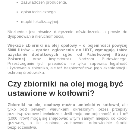
zaświadczeń producenta,
opisu technicznego,
mapki lokalizacyjnej.
Niezbędne jest również dołączenie oświadczenia o prawie do
dysponowania nieruchomością.
Większe zbiorniki na olej opałowy – o pojemności powyżej
5000 litrów – oprócz zgłoszenia do UDT, wymagają także
uzyskanie dodatkowych zgód od Państwowej Straży
Pożarnej
oraz Inspektoratu Nadzoru Budowlanego.
Przestrzeganie tych przepisów nie tylko zapewnia legalność
użytkowania zbiornika, ale też bezpieczeństwo jego eksploatacji i
ochronę środowiska.
Czy zbiorniki na olej mogą być
ustawione w kotłowni?
Zbiorniki na olej opałowy można umieścić w kotłowni
, ale
tylko pod pewnymi warunkami określonymi przez przepisy
przeciwpożarowe i techniczne. Jeśli mają one pojemność do 1 m³
(1000 litrów) mogą się znajdować w tym samym miejscu co kocioł
grzewczy, o ile zostaną zachowane odpowiednie środki
bezpieczeństwa.