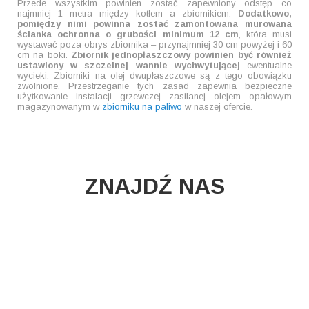
Przede wszystkim powinien zostać zapewniony odstęp co
najmniej 1 metra między kotłem a zbiornikiem.
Dodatkowo,
pomiędzy nimi powinna zostać zamontowana murowana
ścianka ochronna o grubości minimum 12 cm
, która musi
wystawać poza obrys zbiornika – przynajmniej 30 cm powyżej i 60
cm na boki.
Zbiornik jednopłaszczowy powinien być również
ustawiony w szczelnej wannie wychwytującej
ewentualne
wycieki. Zbiorniki na olej dwupłaszczowe są z tego obowiązku
zwolnione. Przestrzeganie tych zasad zapewnia bezpieczne
użytkowanie instalacji grzewczej zasilanej olejem opałowym
magazynowanym w
zbiorniku na paliwo
w naszej ofercie.
ZNAJDŹ NAS