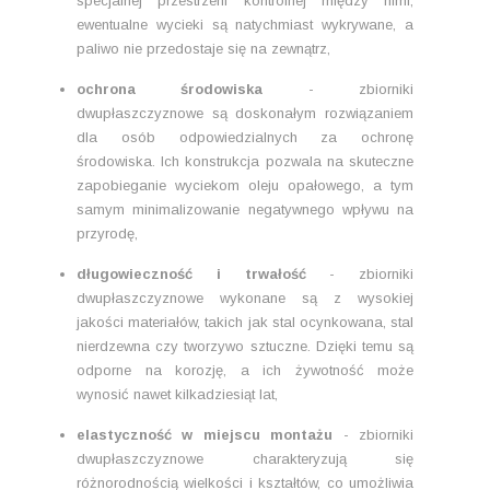
specjalnej przestrzeni kontrolnej między nimi,
ewentualne wycieki są natychmiast wykrywane, a
paliwo nie przedostaje się na zewnątrz,
ochrona środowiska
- zbiorniki
dwupłaszczyznowe są doskonałym rozwiązaniem
dla osób odpowiedzialnych za ochronę
środowiska. Ich konstrukcja pozwala na skuteczne
zapobieganie wyciekom oleju opałowego, a tym
samym minimalizowanie negatywnego wpływu na
przyrodę,
długowieczność i trwałość
- zbiorniki
dwupłaszczyznowe wykonane są z wysokiej
jakości materiałów, takich jak stal ocynkowana, stal
nierdzewna czy tworzywo sztuczne. Dzięki temu są
odporne na korozję, a ich żywotność może
wynosić nawet kilkadziesiąt lat,
elastyczność w miejscu montażu
- zbiorniki
dwupłaszczyznowe charakteryzują się
różnorodnością wielkości i kształtów, co umożliwia