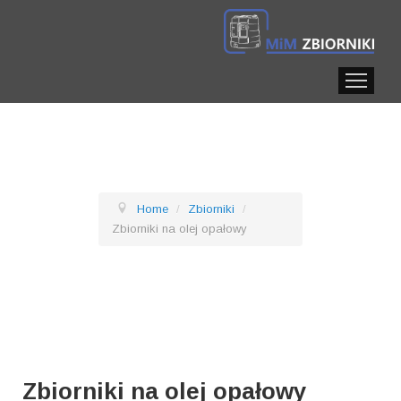
HOME
O NAS
ZBIORNIKI
+
DYSTRYBUTORY
+
WO
Home
/
Zbiorniki
/
Zbiorniki na olej opałowy
Zbiorniki na olej opałowy