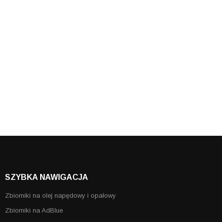
SZYBKA NAWIGACJA
Zbiorniki na olej napędowy i opałowy
Zbiorniki na AdBlue